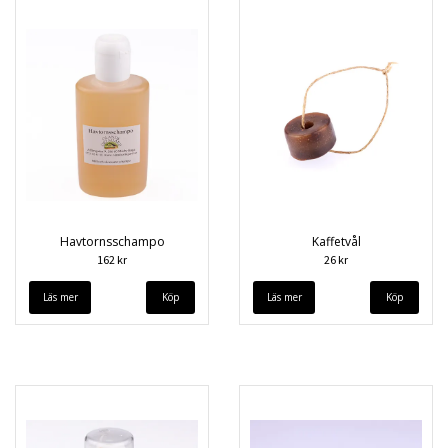
Havtornsschampo
Kaffetvål
162 kr
26 kr
Läs mer
Läs mer