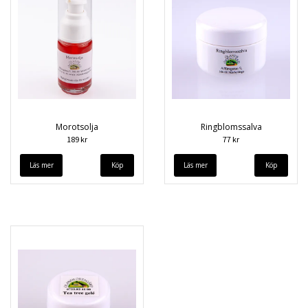
Morotsolja
Ringblomssalva
189 kr
77 kr
Läs mer
Läs mer