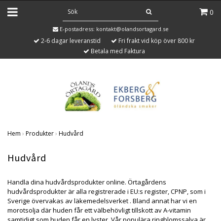
0
E-postadress:
kontakt@olandsortagard.se
2-6 dagar leveranstid
Fri frakt vid köp över 800 kr
Betala med Faktura
Hem
›
Produkter
›
Hudvård
Hudvård
Handla dina hudvårdsprodukter online. Örtagårdens
hudvårdsprodukter är alla registrerade i EU:s register, CPNP, som i
Sverige övervakas av läkemedelsverket . Bland annat har vi en
morotsolja där huden får ett välbehövligt tillskott av A-vitamin
samtidigt som huden får en lyster. Vår populära ringblomssalva är