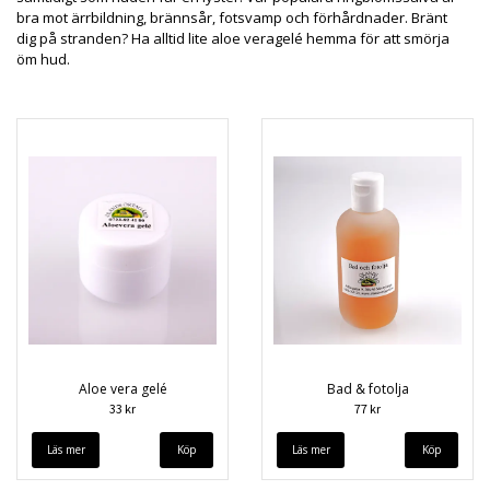
bra mot ärrbildning, brännsår, fotsvamp och förhårdnader. Bränt
dig på stranden? Ha alltid lite aloe veragelé hemma för att smörja
öm hud.
Aloe vera gelé
Bad & fotolja
33 kr
77 kr
Läs mer
Läs mer