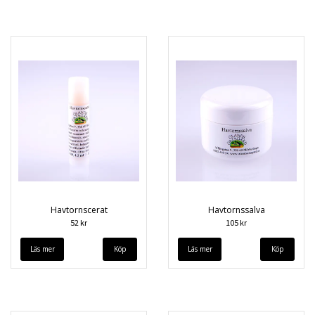
Havtornscerat
Havtornssalva
52 kr
105 kr
Läs mer
Läs mer