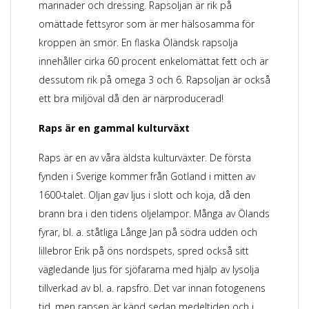
marinader och dressing. Rapsoljan är rik på
omättade fettsyror som är mer hälsosamma för
kroppen än smör. En flaska Öländsk rapsolja
innehåller cirka 60 procent enkelomättat fett och är
dessutom rik på omega 3 och 6. Rapsoljan är också
ett bra miljöval då den är närproducerad!
Raps är en gammal kulturväxt
Raps är en av våra äldsta kulturväxter. De första
fynden i Sverige kommer från Gotland i mitten av
1600-talet. Oljan gav ljus i slott och koja, då den
brann bra i den tidens oljelampor. Många av Ölands
fyrar, bl. a. ståtliga Långe Jan på södra udden och
lillebror Erik på öns nordspets, spred också sitt
vägledande ljus för sjöfararna med hjälp av lysolja
tillverkad av bl. a. rapsfrö. Det var innan fotogenens
tid, men rapsen är känd sedan medeltiden och i