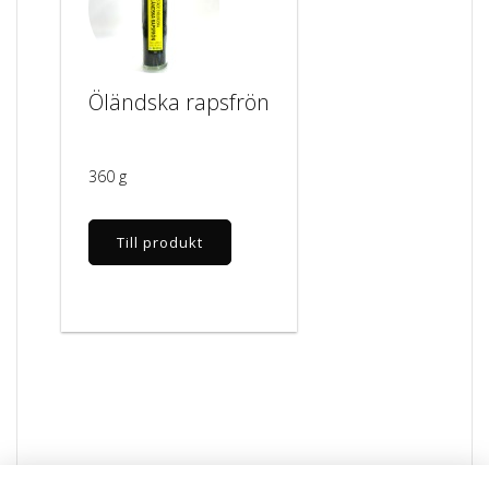
Öländska rapsfrön
360 g
Till produkt