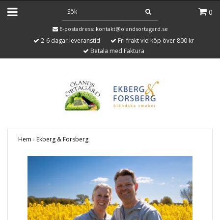
0
E-postadress:
kontakt@olandsortagard.se
2-6 dagar leveranstid
Fri frakt vid köp över 800 kr
Betala med Faktura
Hem
›
Ekberg & Forsberg