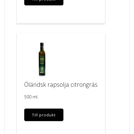
Öländsk rapsolja citrongräs
500 ml.
Till produkt