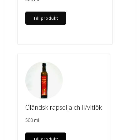
Till produkt
Öländsk rapsolja chili/vitlök
500 ml
Till produkt