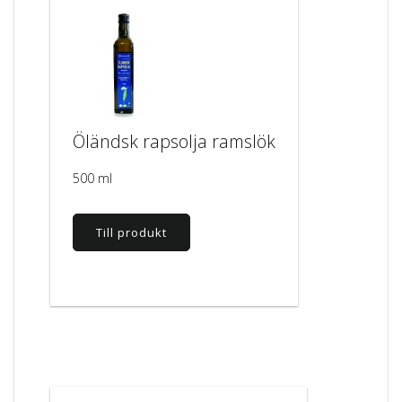
Öländsk rapsolja ramslök
500 ml
Till produkt