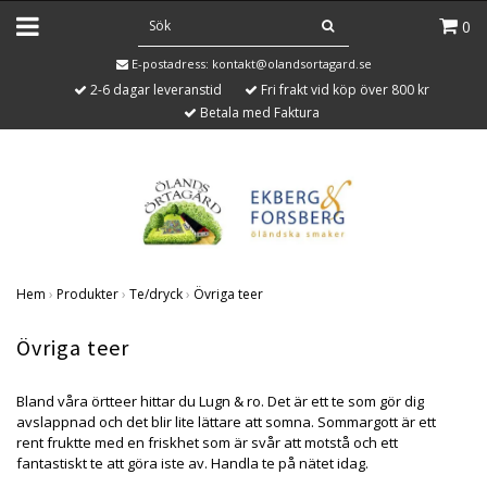
0
E-postadress:
kontakt@olandsortagard.se
2-6 dagar leveranstid
Fri frakt vid köp över 800 kr
Betala med Faktura
Hem
›
Produkter
›
Te/dryck
›
Övriga teer
Övriga teer
Bland våra örtteer hittar du Lugn & ro. Det är ett te som gör dig
avslappnad och det blir lite lättare att somna. Sommargott är ett
rent fruktte med en friskhet som är svår att motstå och ett
fantastiskt te att göra iste av. Handla te på nätet idag.