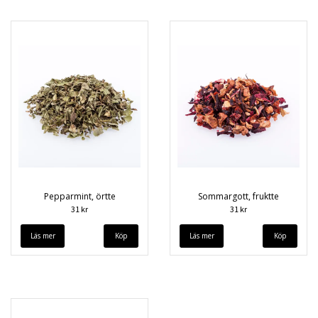
Pepparmint, örtte
Sommargott, fruktte
31 kr
31 kr
Läs mer
Läs mer