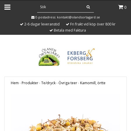
0
E-postadress:
kontakt@olandsortagard.se
2-6 dagar leveranstid
Fri frakt vid köp över 800 kr
Betala med Faktura
Hem
›
Produkter
›
Te/dryck
›
Övriga teer
›
Kamomill, örtte