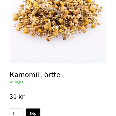
Kamomill, örtte
I lager.
31 kr
Köp