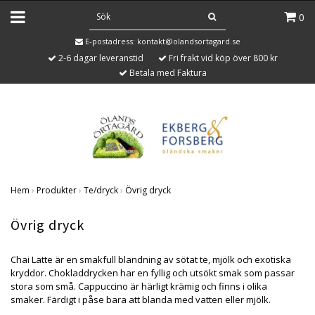
0
E-postadress:
kontakt@olandsortagard.se
2-6 dagar leveranstid
Fri frakt vid köp över 800 kr
Betala med Faktura
Hem
›
Produkter
›
Te/dryck
›
Övrig dryck
Övrig dryck
Chai Latte är en smakfull blandning av sötat te, mjölk och exotiska
kryddor. Chokladdrycken har en fyllig och utsökt smak som passar
stora som små. Cappuccino är härligt krämig och finns i olika
smaker. Färdigt i påse bara att blanda med vatten eller mjölk.