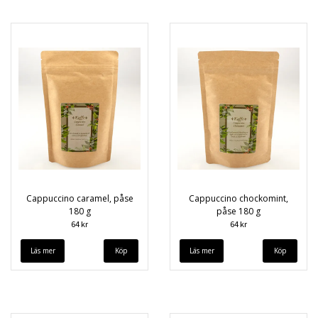
Cappuccino caramel, påse
Cappuccino chockomint,
180 g
påse 180 g
64 kr
64 kr
Läs mer
Läs mer