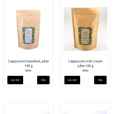
Cappuccino hasselnöt, påse
Cappuccino irish cream,
180 g
påse 100 g
64 kr
64 kr
Läs mer
Läs mer