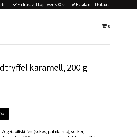
stid
Fri frakt vid köp över 800 kr
Betala med Faktura
0
tryffel karamell, 200 g
öp
:
Vegetabiliskt fett (kokos, palmkärna), socker,