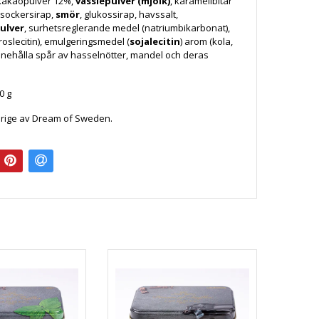
 kakaopulver 12%,
vasslepulver (mjölk)
, karamellbitar
t sockersirap,
smör
, glukossirap, havssalt,
ulver
, surhetsreglerande medel (natriumbikarbonat),
roslecitin), emulgeringsmedel (
sojalecitin
) arom (kola,
 innehålla spår av hasselnötter, mandel och deras
0 g
verige av Dream of Sweden.