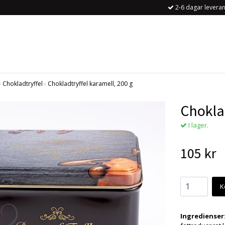
2-6 dagar leveran
›
Chokladtryffel
›
Chokladtryffel karamell, 200 g
Choklad
I lager.
105 kr
K
Ingredienser