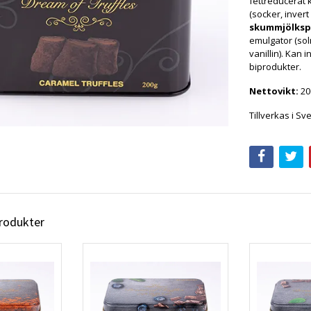
fettreducerat
(socker, inver
skummjölksp
emulgator (sol
vanillin). Kan
biprodukter.
Nettovikt:
20
Tillverkas i S
produkter