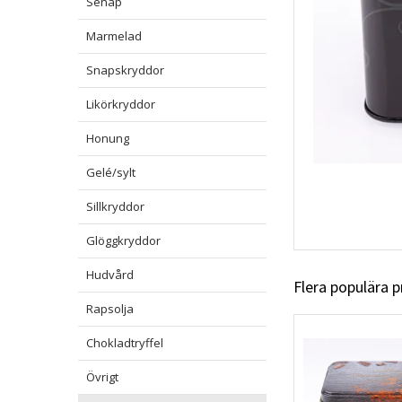
Senap
Marmelad
Snapskryddor
Likörkryddor
Honung
Gelé/sylt
Sillkryddor
Glöggkryddor
Hudvård
Flera populära 
Rapsolja
Chokladtryffel
Övrigt