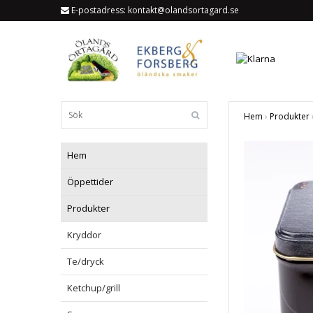
E-postadress:
kontakt@olandsortagard.se
Hem
›
Produkter
Hem
Öppettider
Produkter
Kryddor
Te/dryck
Ketchup/grill