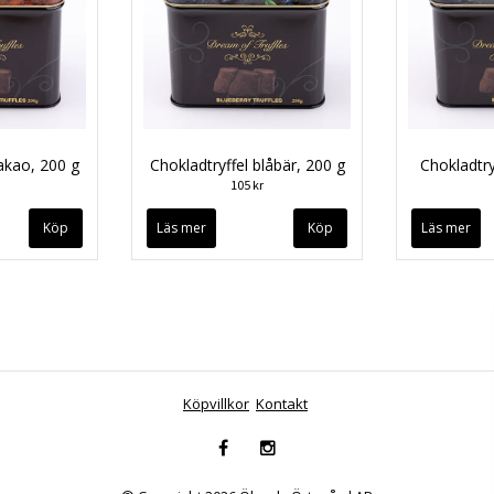
kakao, 200 g
Chokladtryffel blåbär, 200 g
Chokladtry
105 kr
Läs mer
Läs mer
Köpvillkor
Kontakt