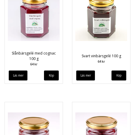
Slånbärsgelé med cognac
Svart vinbärsgelé 100 g
100 g
64 kr
64 kr
Läs mer
Läs mer