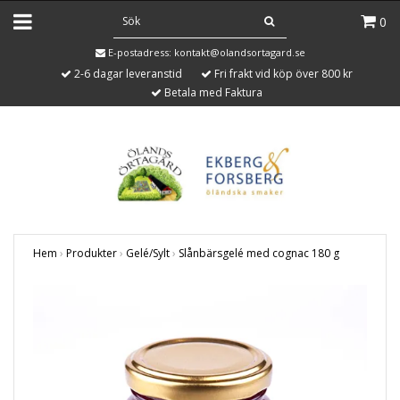
0
E-postadress:
kontakt@olandsortagard.se
2-6 dagar leveranstid
Fri frakt vid köp över 800 kr
Betala med Faktura
Hem
›
Produkter
›
Gelé/Sylt
›
Slånbärsgelé med cognac 180 g