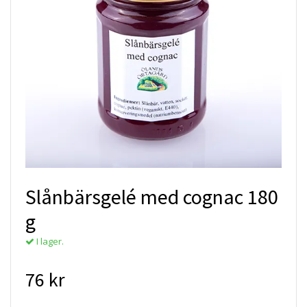
Slånbärsgelé med cognac 180
g
I lager.
76 kr