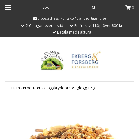
0
E-postadress:
kontakt@olandsortagard.se
2-6 dagar leveranstid
Fri frakt vid köp över 800 kr
Betala med Faktura
Hem
›
Produkter
›
Glöggkryddor
›
Vit glögg 17 g