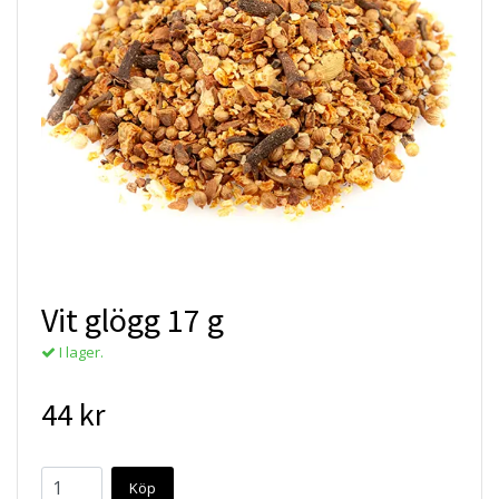
Vit glögg 17 g
I lager.
44 kr
Köp