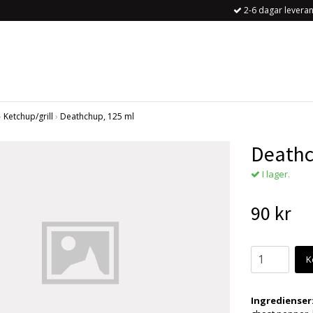
2-6 dagar leveran
›
Ketchup/grill
›
Deathchup, 125 ml
Deathc
I lager.
90 kr
K
Ingredienser