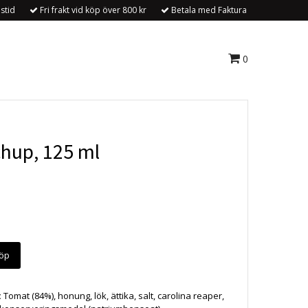
stid
Fri frakt vid köp över 800 kr
Betala med Faktura
0
hup, 125 ml
öp
:
Tomat (84%), honung, lök, ättika, salt, carolina reaper,