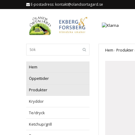
E-postadress:
kontakt@olandsortagard.se
Hem
›
Produkter
Hem
Öppettider
Produkter
Kryddor
Te/dryck
Ketchup/grill