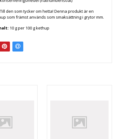
 konserveringsmedel (natriumbensoat)
Till den som tycker om hetta! Denna produkt är en
hup som främst används som smaksättning i grytor mm.
halt:
10 g per 100 g kethup