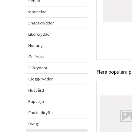
Senap
Marmelad
Snapskryddor
Likörkryddor
Honung
Gelé/sylt
Sillkryddor
Flera populära 
Glöggkryddor
Hudvård
Rapsolja
Chokladtryffel
Övrigt