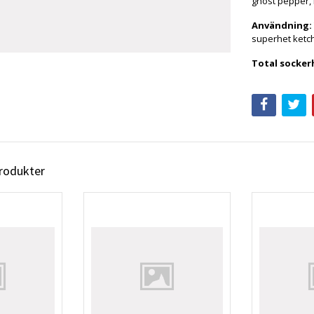
ghost pepper,
Användning:
superhet ketc
Total socker
produkter