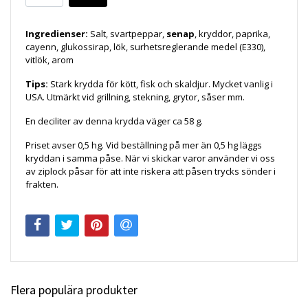
Ingredienser:
Salt, svartpeppar,
senap
, kryddor, paprika,
cayenn, glukossirap, lök, surhetsreglerande medel (E330),
vitlök, arom
Tips:
Stark krydda för kött, fisk och skaldjur. Mycket vanlig i
USA. Utmärkt vid grillning, stekning, grytor, såser mm.
En deciliter av denna krydda väger ca 58 g.
Priset avser 0,5 hg. Vid beställning på mer än 0,5 hg läggs
kryddan i samma påse. När vi skickar varor använder vi oss
av ziplock påsar för att inte riskera att påsen trycks sönder i
frakten.
Flera populära produkter