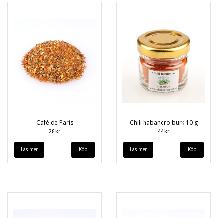
Café de Paris
Chili habanero burk 10 g
28 kr
44 kr
Läs mer
Läs mer