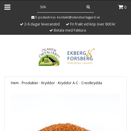
0
E-postadress:
kontakt@olandsortagard.se
2-6 dagar leveranstid
Fri frakt vid köp över 800 kr
Betala med Faktura
Hem
›
Produkter
›
Kryddor
›
Kryddor A-C
›
Creolkrydda