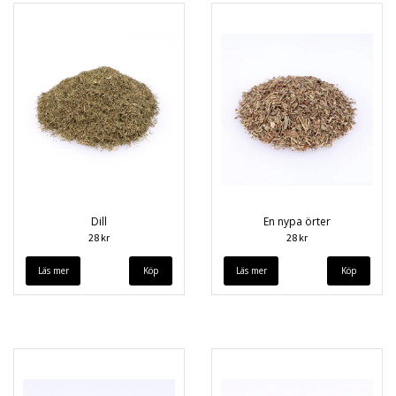
Dill
En nypa örter
28 kr
28 kr
Läs mer
Läs mer