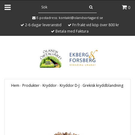
0
E-postadress:
kontakt@olandsortagard.se
2-6 dagar leveranstid
Fri frakt vid köp över 800 kr
Betala med Faktura
Hem
›
Produkter
›
Kryddor
›
Kryddor D-J
›
Grekisk kryddblandning