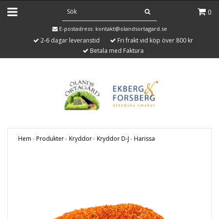
0
E-postadress:
kontakt@olandsortagard.se
2-6 dagar leveranstid
Fri frakt vid köp över 800 kr
Betala med Faktura
Hem
›
Produkter
›
Kryddor
›
Kryddor D-J
›
Harissa