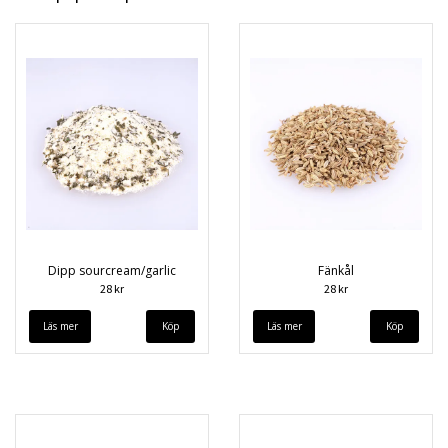
Dipp sourcream/garlic
Fänkål
28 kr
28 kr
Läs mer
Läs mer