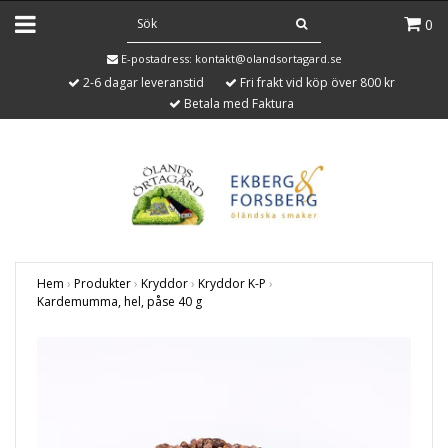
0
E-postadress:
kontakt@olandsortagard.se
2-6 dagar leveranstid
Fri frakt vid köp över 800 kr
Betala med Faktura
Hem
›
Produkter
›
Kryddor
›
Kryddor K-P
›
Kardemumma, hel, påse 40 g