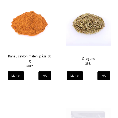
Kanel, ceylon malen, påse 80
Oregano
g
28 kr
58 kr
Läs mer
Läs mer