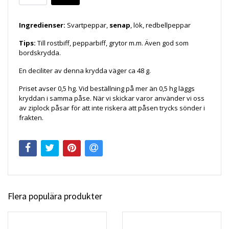
Ingredienser:
Svartpeppar,
senap
, lök, redbellpeppar
Tips:
Till rostbiff, pepparbiff, grytor m.m. Även god som
bordskrydda.
En deciliter av denna krydda väger ca 48 g.
Priset avser 0,5 hg. Vid beställning på mer än 0,5 hg läggs
kryddan i samma påse. När vi skickar varor använder vi oss
av ziplock påsar för att inte riskera att påsen trycks sönder i
frakten.
Flera populära produkter