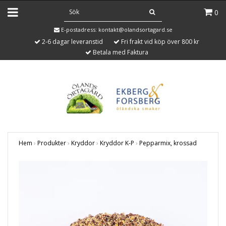
0
E-postadress:
kontakt@olandsortagard.se
2-6 dagar leveranstid
Fri frakt vid köp över 800 kr
Betala med Faktura
Hem
›
Produkter
›
Kryddor
›
Kryddor K-P
›
Pepparmix, krossad