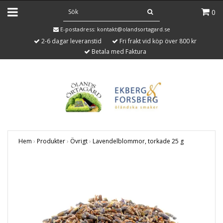
0
E-postadress:
kontakt@olandsortagard.se
2-6 dagar leveranstid
Fri frakt vid köp över 800 kr
Betala med Faktura
Hem
›
Produkter
›
Övrigt
›
Lavendelblommor, torkade 25 g