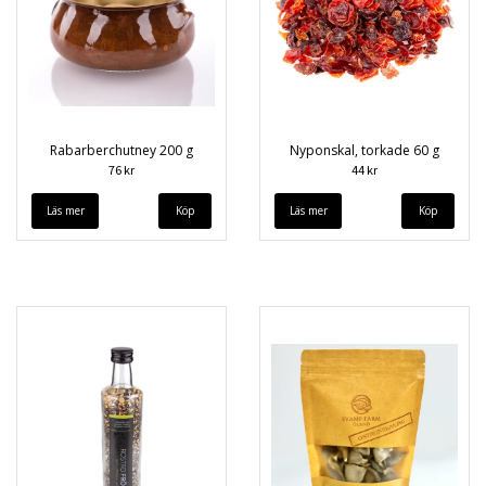
Rabarberchutney 200 g
Nyponskal, torkade 60 g
76 kr
44 kr
Läs mer
Läs mer