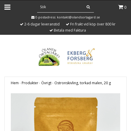
0
E-postadress:
kontakt@olandsortagard.se
2-6 dagar leveranstid
Fri frakt vid köp över 800 kr
Betala med Faktura
Hem
›
Produkter
›
Övrigt
›
Ostronskivling, torkad malen, 20 g