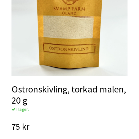
Ostronskivling, torkad malen,
20 g
I lager.
75 kr