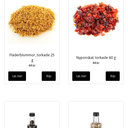
Fläderblommor, torkade 25
Nyponskal, torkade 60 g
g
44 kr
44 kr
Läs mer
Läs mer