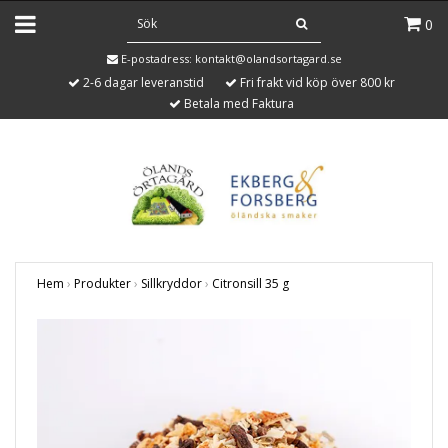
0
E-postadress:
kontakt@olandsortagard.se
2-6 dagar leveranstid
Fri frakt vid köp över 800 kr
Betala med Faktura
Hem
›
Produkter
›
Sillkryddor
›
Citronsill 35 g