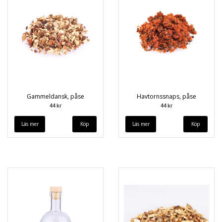
Gammeldansk, påse
Havtornssnaps, påse
44 kr
44 kr
Läs mer
Läs mer