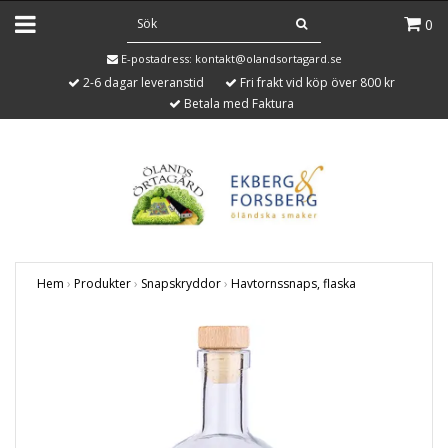
0
E-postadress:
kontakt@olandsortagard.se
2-6 dagar leveranstid
Fri frakt vid köp över 800 kr
Betala med Faktura
Hem
›
Produkter
›
Snapskryddor
›
Havtornssnaps, flaska