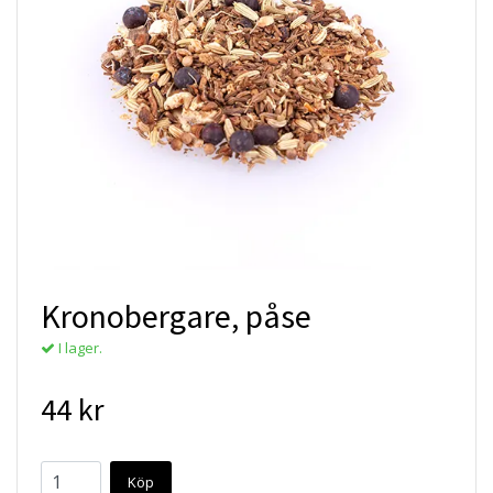
Kronobergare, påse
I lager.
44 kr
Köp