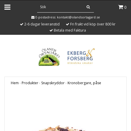
0
E-postadress:
kontakt@olandsortagard.se
2-6 dagar leveranstid
Fri frakt vid köp över 800 kr
Betala med Faktura
Hem
›
Produkter
›
Snapskryddor
›
Kronobergare, påse