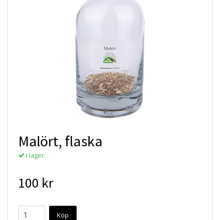
Malört, flaska
I lager.
100 kr
Köp