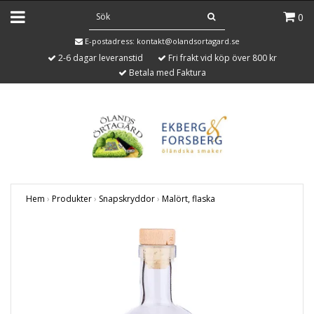
0
E-postadress:
kontakt@olandsortagard.se
2-6 dagar leveranstid
Fri frakt vid köp över 800 kr
Betala med Faktura
Hem
›
Produkter
›
Snapskryddor
›
Malört, flaska