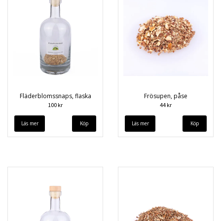
Fläderblomssnaps, flaska
Frösupen, påse
100 kr
44 kr
Läs mer
Läs mer