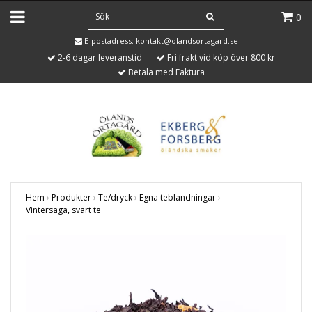
0
E-postadress:
kontakt@olandsortagard.se
2-6 dagar leveranstid
Fri frakt vid köp över 800 kr
Betala med Faktura
Hem
›
Produkter
›
Te/dryck
›
Egna teblandningar
›
Vintersaga, svart te