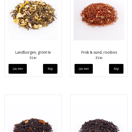
Landborgen, grönt te
Frisk & sund, rooibos
31 kr
31 kr
Läs mer
Läs mer