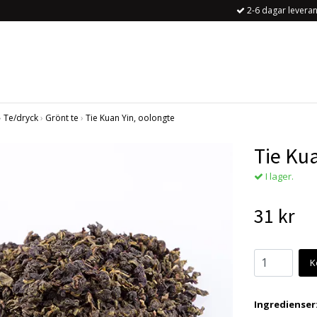
2-6 dagar leveran
›
Te/dryck
›
Grönt te
›
Tie Kuan Yin, oolongte
Tie Kua
I lager.
31 kr
K
Ingredienser