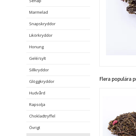
Senap
Marmelad
Snapskryddor
Likörkryddor
Honung
Gelé/sylt
Sillkryddor
Flera populära 
Glöggkryddor
Hudvård
Rapsolja
Chokladtryffel
Övrigt