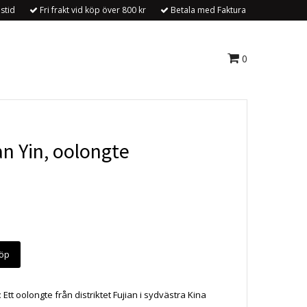
stid
Fri frakt vid köp över 800 kr
Betala med Faktura
0
n Yin, oolongte
öp
:
Ett oolongte från distriktet Fujian i sydvästra Kina