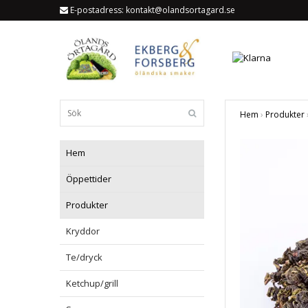
E-postadress:
kontakt@olandsortagard.se
Hem
›
Produkter
Hem
Öppettider
Produkter
Kryddor
Te/dryck
Ketchup/grill