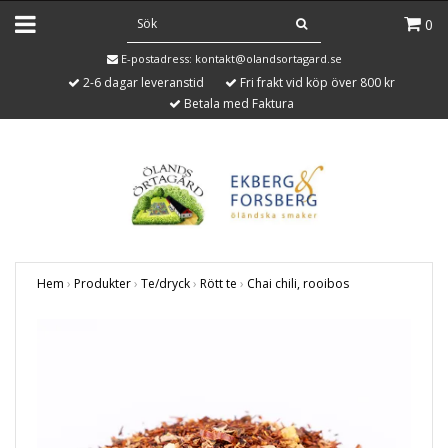
0
E-postadress:
kontakt@olandsortagard.se
2-6 dagar leveranstid
Fri frakt vid köp över 800 kr
Betala med Faktura
Hem
›
Produkter
›
Te/dryck
›
Rött te
›
Chai chili, rooibos