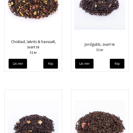
Choklad, lakrits & havssalt,
Jordgubb, svart te
svart te
31 kr
31 kr
Läs mer
Läs mer