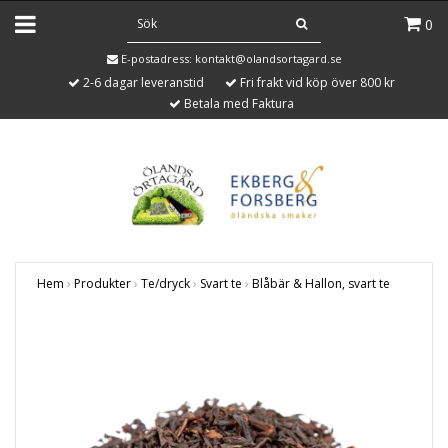
0
E-postadress:
kontakt@olandsortagard.se
2-6 dagar leveranstid
Fri frakt vid köp över 800 kr
Betala med Faktura
Hem
›
Produkter
›
Te/dryck
›
Svart te
›
Blåbär & Hallon, svart te