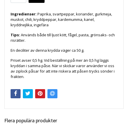
Ingredienser:
Paprika, svartpeppar, koriander, gurkmeja,
muskot, chili, kryddpeppar, kardemumma, kanel,
kryddnejlika, ingefära
Tips:
Används både till ljust kött, fågel, pasta, grönsaks- och
risrätter.
En deciliter av denna krydda väger ca 50 g.
Priset avser 0,5 hg. Vid beställning på mer än 0,5 hg läggs
kryddan i samma påse. När vi skickar varor använder vi oss
av ziplock påsar för att inte riskera att påsen trycks sönder i
frakten.
Flera populära produkter