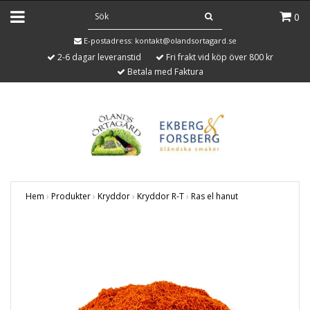
0
E-postadress:
kontakt@olandsortagard.se
2-6 dagar leveranstid
Fri frakt vid köp över 800 kr
Betala med Faktura
Hem
›
Produkter
›
Kryddor
›
Kryddor R-T
›
Ras el hanut