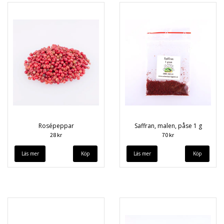
Rosépeppar
Saffran, malen, påse 1 g
28 kr
70 kr
Läs mer
Läs mer