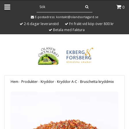
0
E-postadress:
kontakt@olandsortagard.se
2-6 dagar leveranstid
Fri frakt vid köp över 800 kr
Betala med Faktura
Hem
›
Produkter
›
Kryddor
›
Kryddor A-C
›
Bruschetta kryddmix