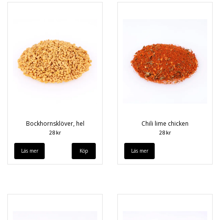
Bockhornsklöver, hel
Chili lime chicken
28 kr
28 kr
Läs mer
Läs mer