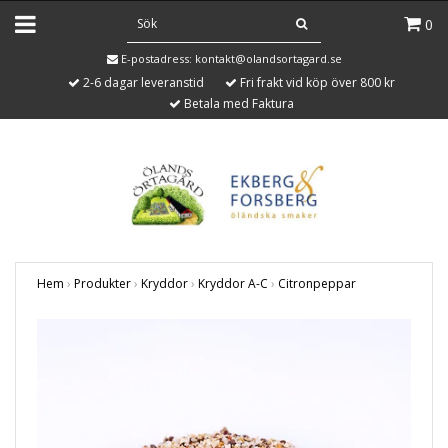
0
E-postadress:
kontakt@olandsortagard.se
2-6 dagar leveranstid
Fri frakt vid köp över 800 kr
Betala med Faktura
Hem
›
Produkter
›
Kryddor
›
Kryddor A-C
›
Citronpeppar