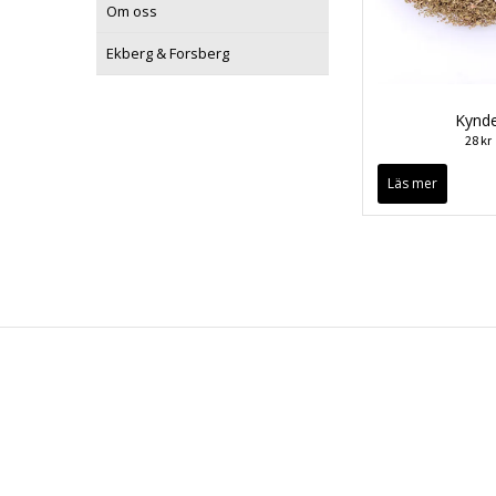
Om oss
Ekberg & Forsberg
Kynde
28 kr
Läs mer