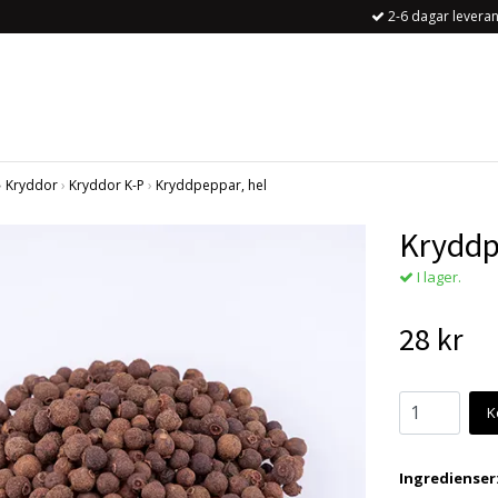
2-6 dagar leveran
›
Kryddor
›
Kryddor K-P
›
Kryddpeppar, hel
Kryddp
I lager.
28 kr
K
Ingredienser