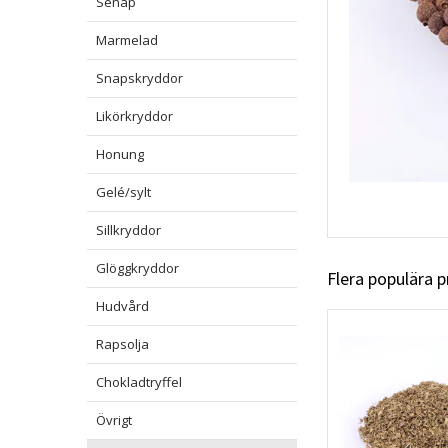
Senap
Marmelad
Snapskryddor
Likörkryddor
Honung
Gelé/sylt
Sillkryddor
Glöggkryddor
Flera populära 
Hudvård
Rapsolja
Chokladtryffel
Övrigt