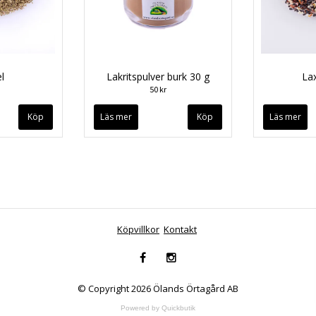
l
Lakritspulver burk 30 g
La
50 kr
Läs mer
Läs mer
Köpvillkor
Kontakt
© Copyright 2026 Ölands Örtagård AB
Powered by Quickbutik