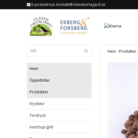
E-postadress:
kontakt@olandsortagard.se
Hem
›
Produkter
Hem
Öppettider
Produkter
Kryddor
Te/dryck
Ketchup/grill