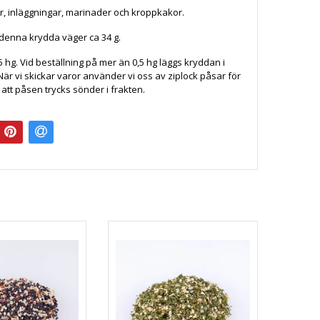
r, inläggningar, marinader och kroppkakor.
v denna krydda väger ca 34 g.
5 hg. Vid beställning på mer än 0,5 hg läggs kryddan i
r vi skickar varor använder vi oss av ziplock påsar för
a att påsen trycks sönder i frakten.