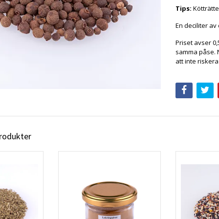
Tips:
Kötträtte
En deciliter a
Priset avser 0,
samma påse. Nä
att inte risker
produkter