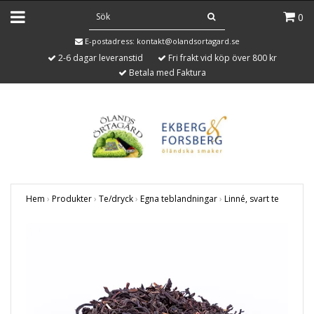
0
E-postadress:
kontakt@olandsortagard.se
2-6 dagar leveranstid
Fri frakt vid köp över 800 kr
Betala med Faktura
Hem
›
Produkter
›
Te/dryck
›
Egna teblandningar
›
Linné, svart te