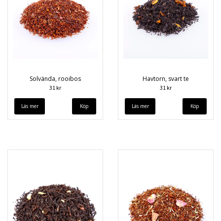
Solvända, rooibos
Havtorn, svart te
31 kr
31 kr
Läs mer
Läs mer