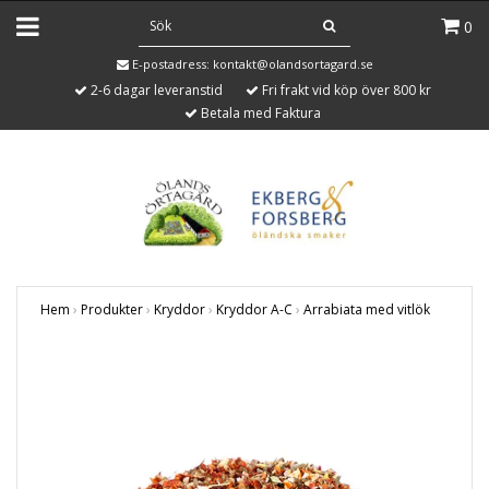
0
E-postadress:
kontakt@olandsortagard.se
2-6 dagar leveranstid
Fri frakt vid köp över 800 kr
Betala med Faktura
Hem
›
Produkter
›
Kryddor
›
Kryddor A-C
›
Arrabiata med vitlök