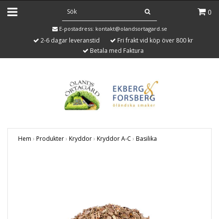
0
E-postadress:
kontakt@olandsortagard.se
2-6 dagar leveranstid
Fri frakt vid köp över 800 kr
Betala med Faktura
Hem
›
Produkter
›
Kryddor
›
Kryddor A-C
›
Basilika